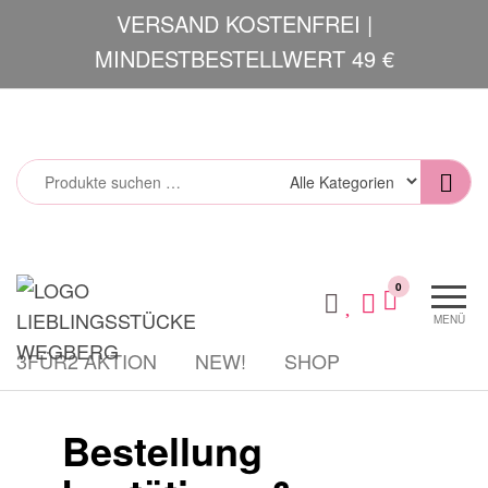
Zum
VERSAND KOSTENFREI |
Inhalt
MINDESTBESTELLWERT 49 €
springen
Lieblingsstücke
Mode und
0
Accessoires
MENÜ
3FÜR2 AKTION
NEW!
SHOP
Bestellung