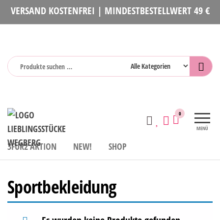
Zum
VERSAND KOSTENFREI | MINDESTBESTELLWERT 49 €
Inhalt
springen
Lieblingsstücke
Mode und
0
Accessoires
MENÜ
3FÜR2 AKTION
NEW!
SHOP
Sportbekleidung