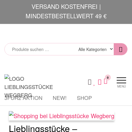
Zum
VERSAND KOSTENFREI |
Inhalt
MINDESTBESTELLWERT 49 €
springen
Lieblingsstücke
Mode und
0
Accessoires
MENÜ
3FÜR2 AKTION
NEW!
SHOP
Lieblingsstücke –