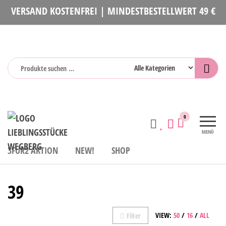
Zum
VERSAND KOSTENFREI | MINDESTBESTELLWERT 49 €
Inhalt
springen
Lieblingsstücke
Mode und
0
Accessoires
MENÜ
3FÜR2 AKTION
NEW!
SHOP
39
VIEW:
50
/
16
/
ALL
Filter