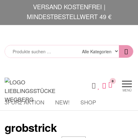
Zum
VERSAND KOSTENFREI |
Inhalt
MINDESTBESTELLWERT 49 €
springen
Lieblingsstücke
Mode und
0
Accessoires
MENÜ
3FÜR2 AKTION
NEW!
SHOP
grobstrick