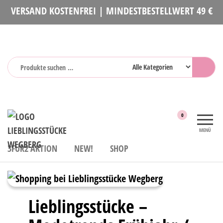
VERSAND KOSTENFREI | MINDESTBESTELLWERT 49 €
Lieblingsstücke
Mode und
0
Accessoires
MENÜ
3FÜR2 AKTION
NEW!
SHOP
Lieblingsstücke –