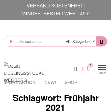
Zum
VERSAND KOSTENFREI |
Inhalt
MINDESTBESTELLWERT 49 €
springen
Lieblingsstücke
Mode und
0
Accessoires
MENÜ
3FÜR2 AKTION
NEW!
SHOP
Schlagwort:
Frühjahr
2021